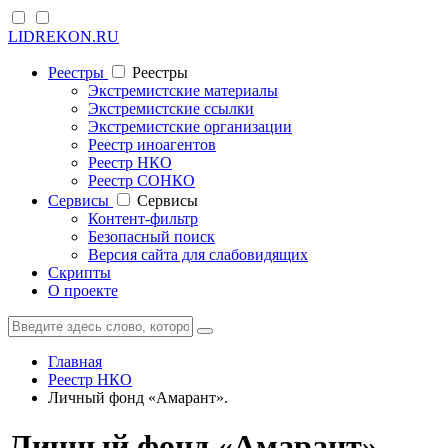
LIDREKON.RU
Реестры
Реестры
Экстремистские материалы
Экстремистские ссылки
Экстремистские организации
Реестр иноагентов
Реестр НКО
Реестр СОНКО
Cервисы
Cервисы
Контент-фильтр
Безопасный поиск
Версия сайта для слабовидящих
Скрипты
О проекте
Главная
Реестр НКО
Личный фонд «Амарант».
Личный фонд «Амарант».