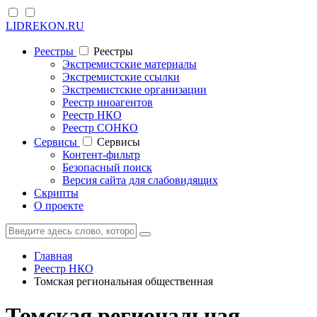
LIDREKON.RU
Реестры
Реестры
Экстремистские материалы
Экстремистские ссылки
Экстремистские организации
Реестр иноагентов
Реестр НКО
Реестр СОНКО
Cервисы
Cервисы
Контент-фильтр
Безопасный поиск
Версия сайта для слабовидящих
Скрипты
О проекте
Главная
Реестр НКО
Томская региональная общественная
Томская региональная