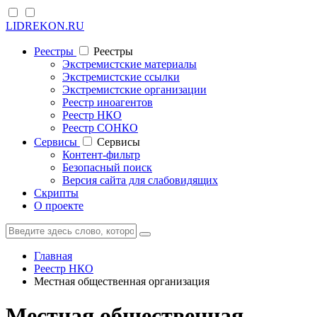
LIDREKON.RU
Реестры
Реестры
Экстремистские материалы
Экстремистские ссылки
Экстремистские организации
Реестр иноагентов
Реестр НКО
Реестр СОНКО
Cервисы
Cервисы
Контент-фильтр
Безопасный поиск
Версия сайта для слабовидящих
Скрипты
О проекте
Главная
Реестр НКО
Местная общественная организация
Местная общественная