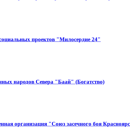
социальных проектов "Милосердие 24"
ных народов Севера "Баай" (Богатство)
нная организация "Союз засечного боя Краснояр