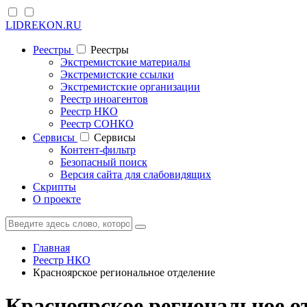
LIDREKON.RU
Реестры
Реестры
Экстремистские материалы
Экстремистские ссылки
Экстремистские организации
Реестр иноагентов
Реестр НКО
Реестр СОНКО
Cервисы
Cервисы
Контент-фильтр
Безопасный поиск
Версия сайта для слабовидящих
Скрипты
О проекте
Главная
Реестр НКО
Красноярское региональное отделение
Красноярское региональное о