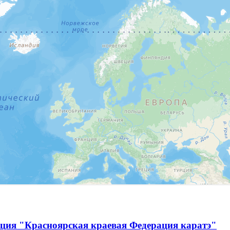
ация "Красноярская краевая Федерация каратэ"