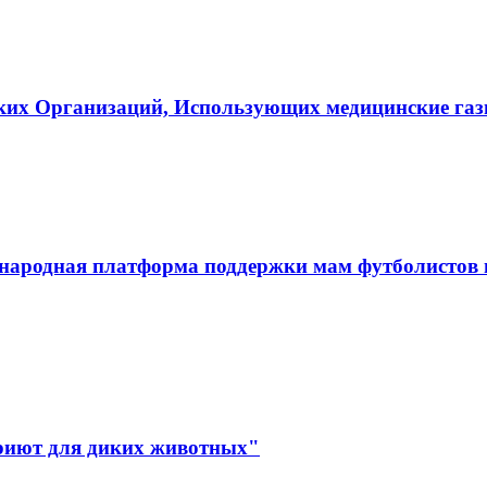
ких Организаций, Использующих медицинские га
ародная платформа поддержки мам футболистов и
иют для диких животных"