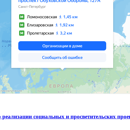
 реализации социальных и просветительских про