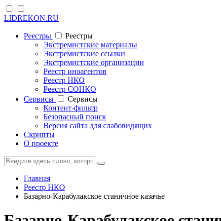
LIDREKON.RU
Реестры
Реестры
Экстремистские материалы
Экстремистские ссылки
Экстремистские организации
Реестр иноагентов
Реестр НКО
Реестр СОНКО
Cервисы
Cервисы
Контент-фильтр
Безопасный поиск
Версия сайта для слабовидящих
Скрипты
О проекте
Главная
Реестр НКО
Базарно-Карабулакское станичное казачье
Базарно-Карабулакское стани