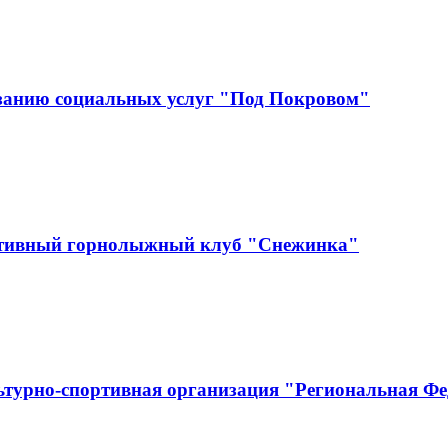
занию социальных услуг "Под Покровом"
ртивный горнолыжный клуб "Снежинка"
ьтурно-спортивная организация "Региональная Ф