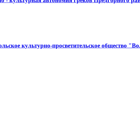
о - культурная автономия греков Предгорного ра
льское культурно-просветительское общество "Во