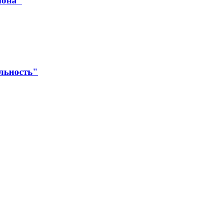
йона"
льность"