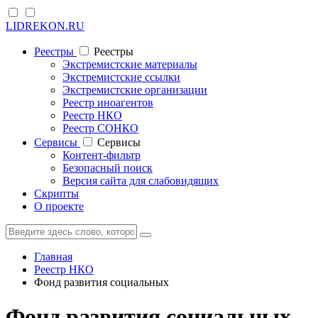
LIDREKON.RU
Реестры
Реестры
Экстремистские материалы
Экстремистские ссылки
Экстремистские организации
Реестр иноагентов
Реестр НКО
Реестр СОНКО
Cервисы
Cервисы
Контент-фильтр
Безопасный поиск
Версия сайта для слабовидящих
Скрипты
О проекте
Главная
Реестр НКО
Фонд развития социальных
Фонд развития социальных