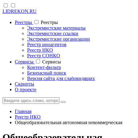
LIDREKON.RU
Реестры
Реестры
Экстремистские материалы
Экстремистские ссылки
Экстремистские организации
Реестр иноагентов
Реестр НКО
Реестр СОНКО
Cервисы
Cервисы
Контент-фильтр
Безопасный поиск
Версия сайта для слабовидящих
Скрипты
О проекте
Главная
Реестр НКО
Общеобразовательная автономная некоммерческая
Общеобразовательная