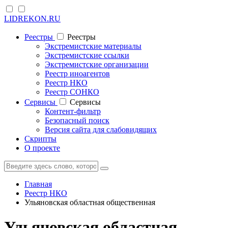
LIDREKON.RU
Реестры
Реестры
Экстремистские материалы
Экстремистские ссылки
Экстремистские организации
Реестр иноагентов
Реестр НКО
Реестр СОНКО
Cервисы
Cервисы
Контент-фильтр
Безопасный поиск
Версия сайта для слабовидящих
Скрипты
О проекте
Главная
Реестр НКО
Ульяновская областная общественная
Ульяновская областная