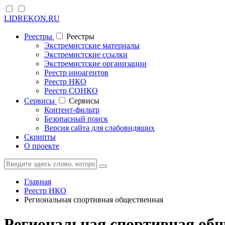
LIDREKON.RU
Реестры
Реестры
Экстремистские материалы
Экстремистские ссылки
Экстремистские организации
Реестр иноагентов
Реестр НКО
Реестр СОНКО
Cервисы
Cервисы
Контент-фильтр
Безопасный поиск
Версия сайта для слабовидящих
Скрипты
О проекте
Главная
Реестр НКО
Региональная спортивная общественная
Региональная спортивная общ