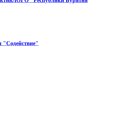
рактивЛОГО" Республики Бурятия
ы "Содействие"