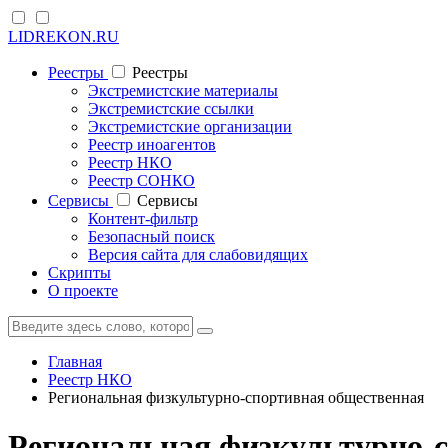
LIDREKON.RU
Реестры
Реестры
Экстремистские материалы
Экстремистские ссылки
Экстремистские организации
Реестр иноагентов
Реестр НКО
Реестр СОНКО
Cервисы
Cервисы
Контент-фильтр
Безопасный поиск
Версия сайта для слабовидящих
Скрипты
О проекте
Главная
Реестр НКО
Региональная физкультурно-спортивная общественная
Региональная физкультурно-с