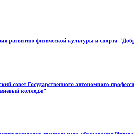
вия развитию физической культуры и спорта "Доб
кий совет Государственного автономного професс
овневый колледж"