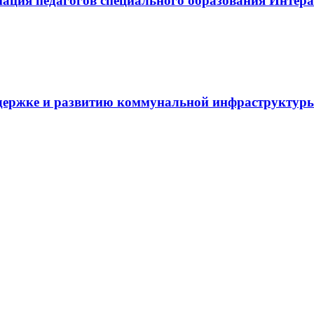
иация педагогов специального образования Инте
держке и развитию коммунальной инфраструктур