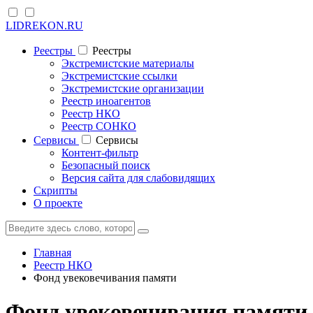
LIDREKON.RU
Реестры
Реестры
Экстремистские материалы
Экстремистские ссылки
Экстремистские организации
Реестр иноагентов
Реестр НКО
Реестр СОНКО
Cервисы
Cервисы
Контент-фильтр
Безопасный поиск
Версия сайта для слабовидящих
Скрипты
О проекте
Главная
Реестр НКО
Фонд увековечивания памяти
Фонд увековечивания памяти