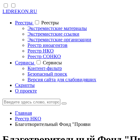
LIDREKON.RU
Реестры
Реестры
Экстремистские материалы
Экстремистские ссылки
Экстремистские организации
Реестр иноагентов
Реестр НКО
Реестр СОНКО
Cервисы
Cервисы
Контент-фильтр
Безопасный поиск
Версия сайта для слабовидящих
Скрипты
О проекте
Главная
Реестр НКО
Благотворительный Фонд "Прояви
Благотворительный Фонд "П