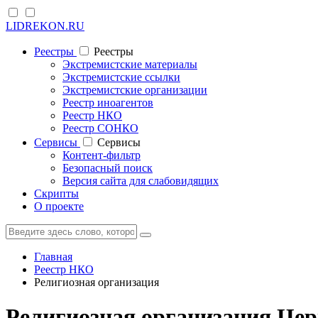
LIDREKON.RU
Реестры
Реестры
Экстремистские материалы
Экстремистские ссылки
Экстремистские организации
Реестр иноагентов
Реестр НКО
Реестр СОНКО
Cервисы
Cервисы
Контент-фильтр
Безопасный поиск
Версия сайта для слабовидящих
Скрипты
О проекте
Главная
Реестр НКО
Религиозная организация
Религиозная организация Цер