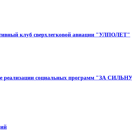
ртивный клуб сверхлегковой авиации "УЛПОЛЕТ"
ижение реализации социальных программ "ЗА
ций