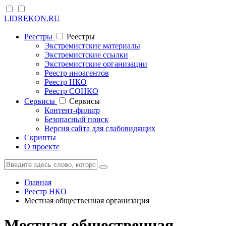
LIDREKON.RU
Реестры
Реестры
Экстремистские материалы
Экстремистские ссылки
Экстремистские организации
Реестр иноагентов
Реестр НКО
Реестр СОНКО
Cервисы
Cервисы
Контент-фильтр
Безопасный поиск
Версия сайта для слабовидящих
Скрипты
О проекте
Главная
Реестр НКО
Местная общественная организация
Местная общественная