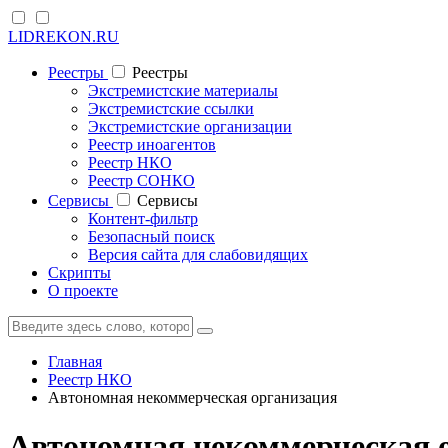
LIDREKON.RU
Реестры
Реестры
Экстремистские материалы
Экстремистские ссылки
Экстремистские организации
Реестр иноагентов
Реестр НКО
Реестр СОНКО
Cервисы
Cервисы
Контент-фильтр
Безопасный поиск
Версия сайта для слабовидящих
Скрипты
О проекте
Главная
Реестр НКО
Автономная некоммерческая организация
Автономная некоммерческая 