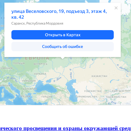
гического просвещения и охраны окружающей сре