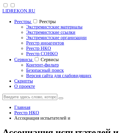
LIDREKON.RU
Реестры
Реестры
Экстремистские материалы
Экстремистские ссылки
Экстремистские организации
Реестр иноагентов
Реестр НКО
Реестр СОНКО
Cервисы
Cервисы
Контент-фильтр
Безопасный поиск
Версия сайта для слабовидящих
Скрипты
О проекте
Главная
Реестр НКО
Ассоциация испытателей и
Ассоциация испытателей и