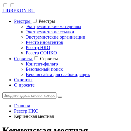
LIDREKON.RU
Реестры
Реестры
Экстремистские материалы
Экстремистские ссылки
Экстремистские организации
Реестр иноагентов
Реестр НКО
Реестр СОНКО
Cервисы
Cервисы
Контент-фильтр
Безопасный поиск
Версия сайта для слабовидящих
Скрипты
О проекте
Главная
Реестр НКО
Керченская местная
Керченская местная