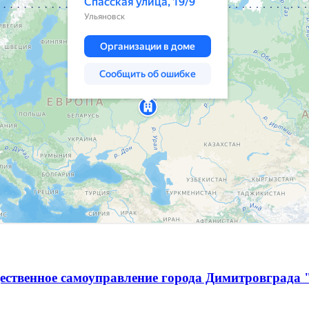
ественное самоуправление города Димитровграда