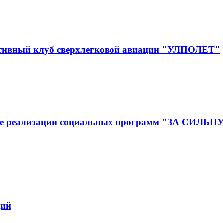
ртивный клуб сверхлегковой авиации "УЛПОЛЕТ"
ижение реализации социальных программ "ЗА
ций