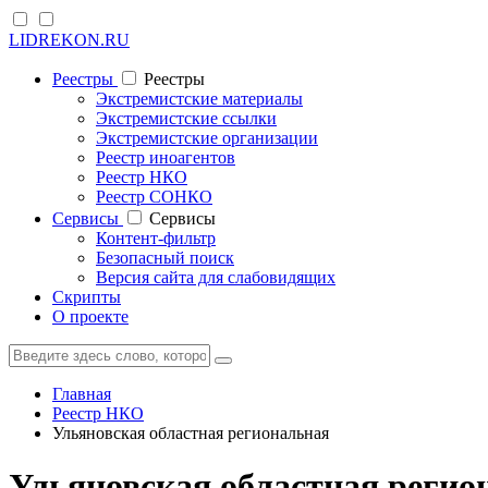
LIDREKON.RU
Реестры
Реестры
Экстремистские материалы
Экстремистские ссылки
Экстремистские организации
Реестр иноагентов
Реестр НКО
Реестр СОНКО
Cервисы
Cервисы
Контент-фильтр
Безопасный поиск
Версия сайта для слабовидящих
Скрипты
О проекте
Главная
Реестр НКО
Ульяновская областная региональная
Ульяновская областная регио