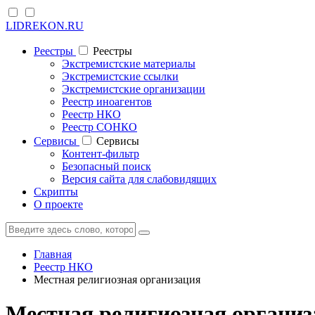
LIDREKON.RU
Реестры
Реестры
Экстремистские материалы
Экстремистские ссылки
Экстремистские организации
Реестр иноагентов
Реестр НКО
Реестр СОНКО
Cервисы
Cервисы
Контент-фильтр
Безопасный поиск
Версия сайта для слабовидящих
Скрипты
О проекте
Главная
Реестр НКО
Местная религиозная организация
Местная религиозная организ