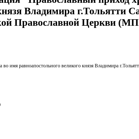
князя Владимира г.Тольятти С
кой Православной Церкви (МП
 во имя равноапостольного великого князя Владимира г.Тольят
9