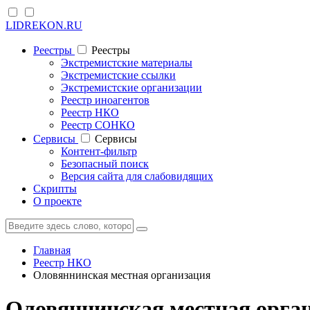
LIDREKON.RU
Реестры
Реестры
Экстремистские материалы
Экстремистские ссылки
Экстремистские организации
Реестр иноагентов
Реестр НКО
Реестр СОНКО
Cервисы
Cервисы
Контент-фильтр
Безопасный поиск
Версия сайта для слабовидящих
Скрипты
О проекте
Главная
Реестр НКО
Оловяннинская местная организация
Оловяннинская местная орга