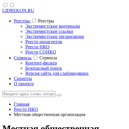
LIDREKON.RU
Реестры
Реестры
Экстремистские материалы
Экстремистские ссылки
Экстремистские организации
Реестр иноагентов
Реестр НКО
Реестр СОНКО
Cервисы
Cервисы
Контент-фильтр
Безопасный поиск
Версия сайта для слабовидящих
Скрипты
О проекте
Главная
Реестр НКО
Местная общественная организация
Местная общественная