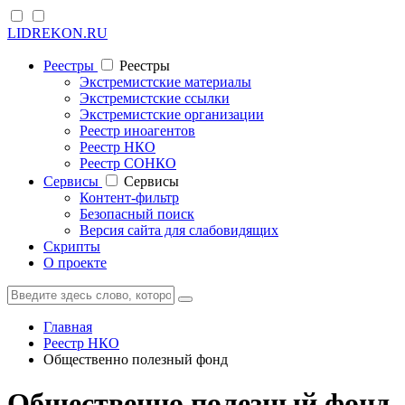
LIDREKON.RU
Реестры
Реестры
Экстремистские материалы
Экстремистские ссылки
Экстремистские организации
Реестр иноагентов
Реестр НКО
Реестр СОНКО
Cервисы
Cервисы
Контент-фильтр
Безопасный поиск
Версия сайта для слабовидящих
Скрипты
О проекте
Главная
Реестр НКО
Общественно полезный фонд
Общественно полезный фонд