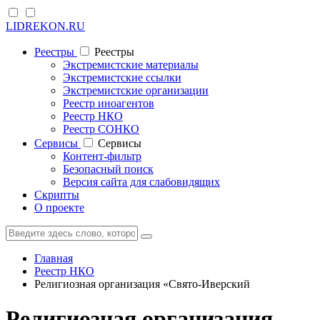
LIDREKON.RU
Реестры
Реестры
Экстремистские материалы
Экстремистские ссылки
Экстремистские организации
Реестр иноагентов
Реестр НКО
Реестр СОНКО
Cервисы
Cервисы
Контент-фильтр
Безопасный поиск
Версия сайта для слабовидящих
Скрипты
О проекте
Главная
Реестр НКО
Религиозная организация «Свято-Иверский
Религиозная организация