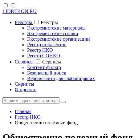
LIDREKON.RU
Реестры
Реестры
Экстремистские материалы
Экстремистские ссылки
Экстремистские организации
Реестр иноагентов
Реестр НКО
Реестр СОНКО
Cервисы
Cервисы
Контент-фильтр
Безопасный поиск
Версия сайта для слабовидящих
Скрипты
О проекте
Главная
Реестр НКО
Общественно полезный фонд
Общественно полезный фонд