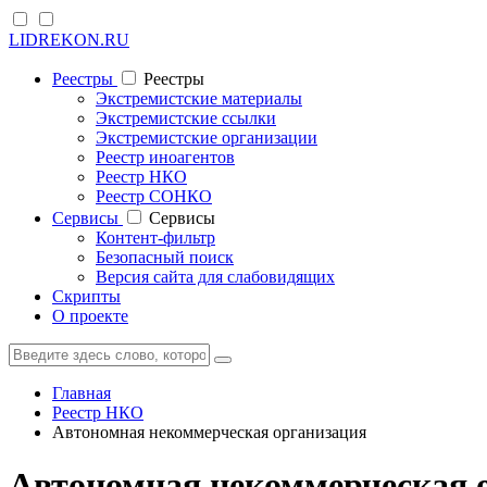
LIDREKON.RU
Реестры
Реестры
Экстремистские материалы
Экстремистские ссылки
Экстремистские организации
Реестр иноагентов
Реестр НКО
Реестр СОНКО
Cервисы
Cервисы
Контент-фильтр
Безопасный поиск
Версия сайта для слабовидящих
Скрипты
О проекте
Главная
Реестр НКО
Автономная некоммерческая организация
Автономная некоммерческая о