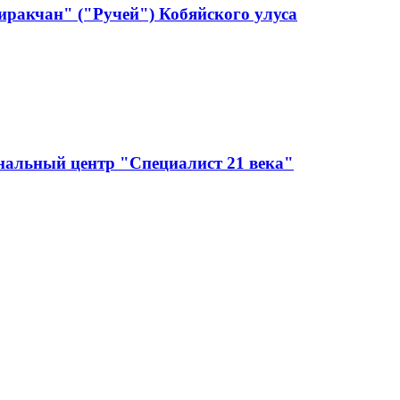
ракчан" ("Ручей") Кобяйского улуса
нальный центр "Специалист 21 века"