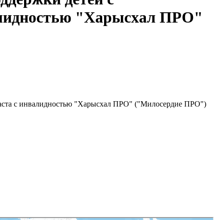
валидностью "Харысхал ПРО"
раста с инвалидностью "Харысхал ПРО" ("Милосердие ПРО")