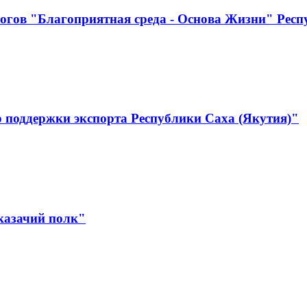
огов "Благоприятная среда - Основа Жизни" Респ
 поддержки экспорта Республики Саха (Якутия)"
казачий полк"