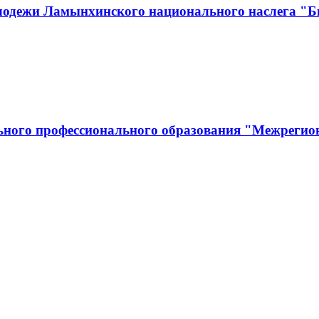
лодежи Ламынхинского национального наслега "Би
льного профессионального образования "Межрегио