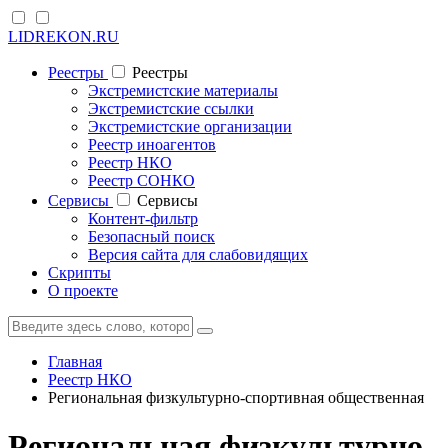
LIDREKON.RU
Реестры
Реестры
Экстремистские материалы
Экстремистские ссылки
Экстремистские организации
Реестр иноагентов
Реестр НКО
Реестр СОНКО
Cервисы
Cервисы
Контент-фильтр
Безопасный поиск
Версия сайта для слабовидящих
Скрипты
О проекте
Главная
Реестр НКО
Региональная физкультурно-спортивная общественная
Региональная физкультурно-