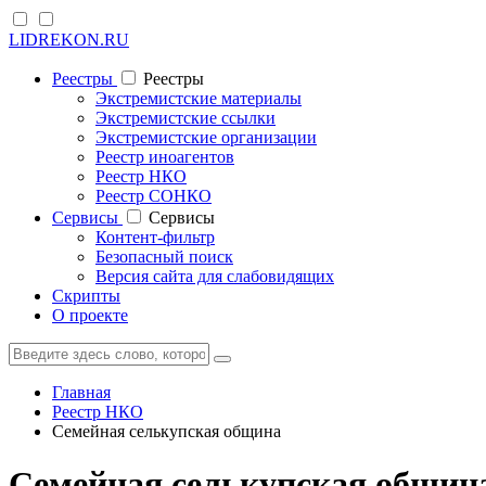
LIDREKON.RU
Реестры
Реестры
Экстремистские материалы
Экстремистские ссылки
Экстремистские организации
Реестр иноагентов
Реестр НКО
Реестр СОНКО
Cервисы
Cервисы
Контент-фильтр
Безопасный поиск
Версия сайта для слабовидящих
Скрипты
О проекте
Главная
Реестр НКО
Семейная селькупская община
Семейная селькупская община