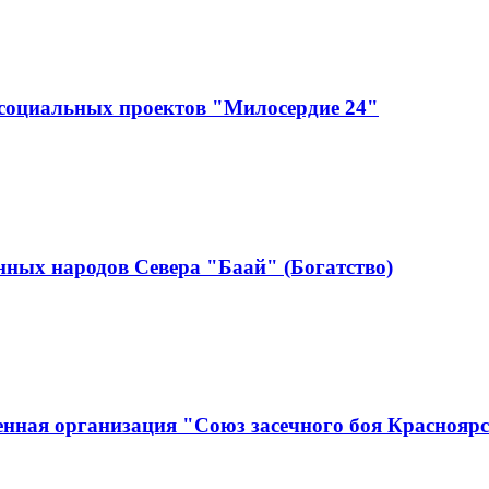
социальных проектов "Милосердие 24"
ных народов Севера "Баай" (Богатство)
нная организация "Союз засечного боя Краснояр