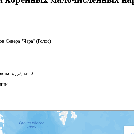
в Севера "Чара" (Голос)
иков, д.7, кв. 2
ации