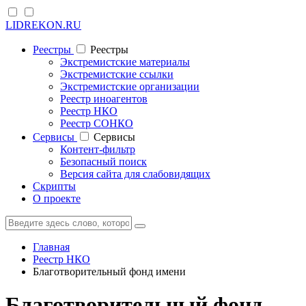
LIDREKON.RU
Реестры
Реестры
Экстремистские материалы
Экстремистские ссылки
Экстремистские организации
Реестр иноагентов
Реестр НКО
Реестр СОНКО
Cервисы
Cервисы
Контент-фильтр
Безопасный поиск
Версия сайта для слабовидящих
Скрипты
О проекте
Главная
Реестр НКО
Благотворительный фонд имени
Благотворительный фонд