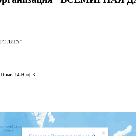
РТС ЛИГА"
 Поме. 14-Н оф 3