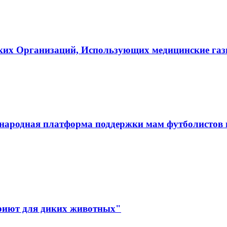
ких Организаций, Использующих медицинские га
ародная платформа поддержки мам футболистов и
иют для диких животных"