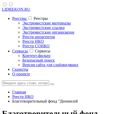
LIDREKON.RU
Реестры
Реестры
Экстремистские материалы
Экстремистские ссылки
Экстремистские организации
Реестр иноагентов
Реестр НКО
Реестр СОНКО
Cервисы
Cервисы
Контент-фильтр
Безопасный поиск
Версия сайта для слабовидящих
Скрипты
О проекте
Главная
Реестр НКО
Благотворительный фонд "Дионисий
Благотворительный фонд