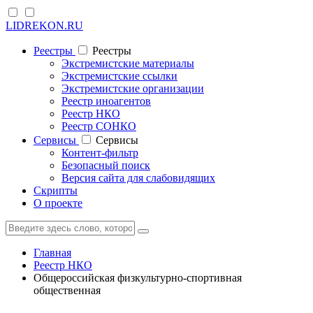
LIDREKON.RU
Реестры
Реестры
Экстремистские материалы
Экстремистские ссылки
Экстремистские организации
Реестр иноагентов
Реестр НКО
Реестр СОНКО
Cервисы
Cервисы
Контент-фильтр
Безопасный поиск
Версия сайта для слабовидящих
Скрипты
О проекте
Главная
Реестр НКО
Общероссийская физкультурно-спортивная
общественная