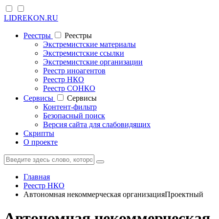
LIDREKON.RU
Реестры
Реестры
Экстремистские материалы
Экстремистские ссылки
Экстремистские организации
Реестр иноагентов
Реестр НКО
Реестр СОНКО
Cервисы
Cервисы
Контент-фильтр
Безопасный поиск
Версия сайта для слабовидящих
Скрипты
О проекте
Главная
Реестр НКО
Автономная некоммерческая организацияПроектный
Автономная некоммерческая