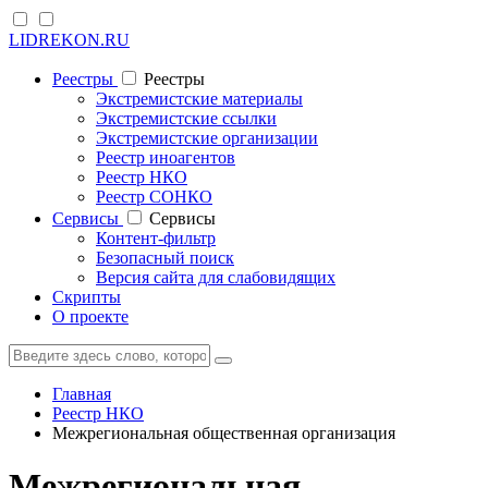
LIDREKON.RU
Реестры
Реестры
Экстремистские материалы
Экстремистские ссылки
Экстремистские организации
Реестр иноагентов
Реестр НКО
Реестр СОНКО
Cервисы
Cервисы
Контент-фильтр
Безопасный поиск
Версия сайта для слабовидящих
Скрипты
О проекте
Главная
Реестр НКО
Межрегиональная общественная организация
Межрегиональная