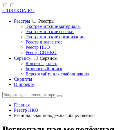
LIDREKON.RU
Реестры
Реестры
Экстремистские материалы
Экстремистские ссылки
Экстремистские организации
Реестр иноагентов
Реестр НКО
Реестр СОНКО
Cервисы
Cервисы
Контент-фильтр
Безопасный поиск
Версия сайта для слабовидящих
Скрипты
О проекте
Главная
Реестр НКО
Региональная молодёжная общественная
Региональная молодёжная