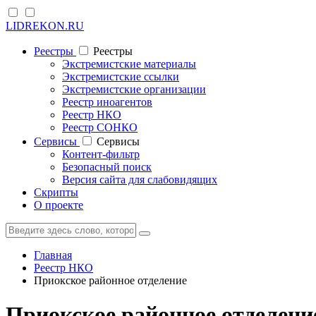
LIDREKON.RU
Реестры
Реестры
Экстремистские материалы
Экстремистские ссылки
Экстремистские организации
Реестр иноагентов
Реестр НКО
Реестр СОНКО
Cервисы
Cервисы
Контент-фильтр
Безопасный поиск
Версия сайта для слабовидящих
Скрипты
О проекте
Главная
Реестр НКО
Приокское районное отделение
Приокское районное отделени