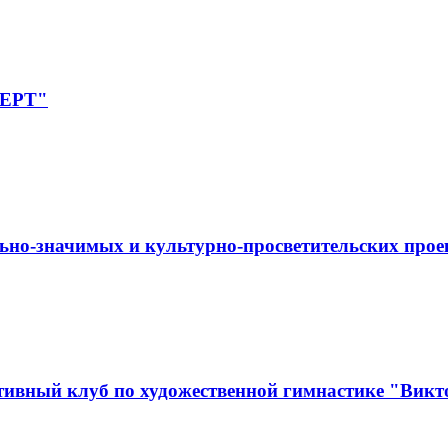
ПЕРТ"
ьно-значимых и культурно-просветительских прое
ивный клуб по художественной гимнастике "Викт