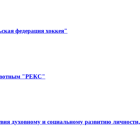
ьская федерация хоккея"
ивотным "РЕКС"
вия духовному и социальному развитию личности,