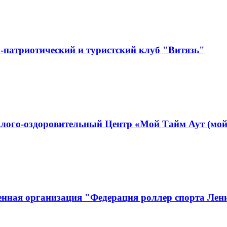
-патриотический и туристский клуб "Витязь"
лого-оздоровительный Центр «Мой Тайм Аут (мой
енная организация "Федерация роллер спорта Лен