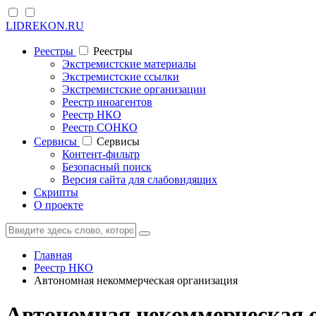
LIDREKON.RU
Реестры
Реестры
Экстремистские материалы
Экстремистские ссылки
Экстремистские организации
Реестр иноагентов
Реестр НКО
Реестр СОНКО
Cервисы
Cервисы
Контент-фильтр
Безопасный поиск
Версия сайта для слабовидящих
Скрипты
О проекте
Главная
Реестр НКО
Автономная некоммерческая организация
Автономная некоммерческа