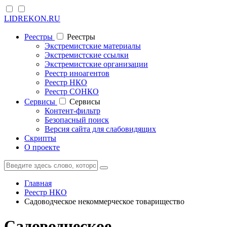
LIDREKON.RU
Реестры
Реестры
Экстремистские материалы
Экстремистские ссылки
Экстремистские организации
Реестр иноагентов
Реестр НКО
Реестр СОНКО
Cервисы
Cервисы
Контент-фильтр
Безопасный поиск
Версия сайта для слабовидящих
Скрипты
О проекте
Главная
Реестр НКО
Садоводческое некоммерческое товарищество
Садоводческое