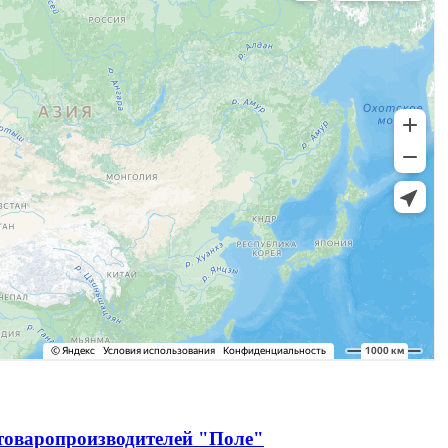
зтоваропроизводителей "Поле"