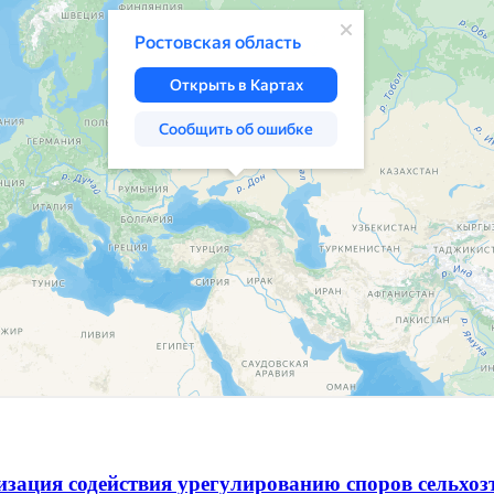
зация содействия урегулированию споров сельхо