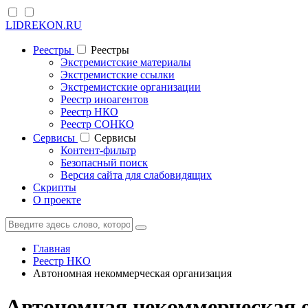
LIDREKON.RU
Реестры
Реестры
Экстремистские материалы
Экстремистские ссылки
Экстремистские организации
Реестр иноагентов
Реестр НКО
Реестр СОНКО
Cервисы
Cервисы
Контент-фильтр
Безопасный поиск
Версия сайта для слабовидящих
Скрипты
О проекте
Главная
Реестр НКО
Автономная некоммерческая организация
Автономная некоммерческая о