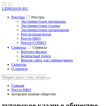
LIDREKON.RU
Реестры
Реестры
Экстремистские материалы
Экстремистские ссылки
Экстремистские организации
Реестр иноагентов
Реестр НКО
Реестр СОНКО
Cервисы
Cервисы
Контент-фильтр
Безопасный поиск
Версия сайта для слабовидящих
Скрипты
О проекте
Главная
Реестр НКО
хуторское казачье общество
хуторское казачье общество