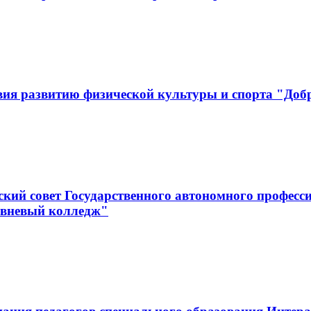
вия развитию физической культуры и спорта "Доб
кий совет Государственного автономного професс
овневый колледж"