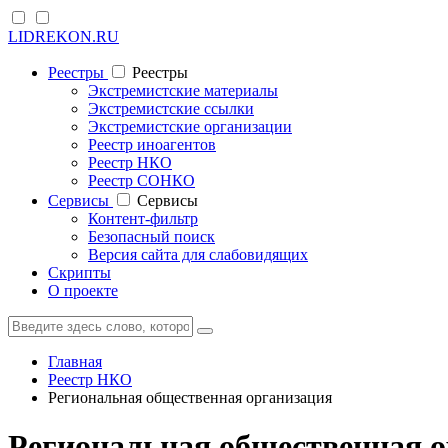
LIDREKON.RU
Реестры
Реестры
Экстремистские материалы
Экстремистские ссылки
Экстремистские организации
Реестр иноагентов
Реестр НКО
Реестр СОНКО
Cервисы
Cервисы
Контент-фильтр
Безопасный поиск
Версия сайта для слабовидящих
Скрипты
О проекте
Главная
Реестр НКО
Региональная общественная организация
Региональная общественная о