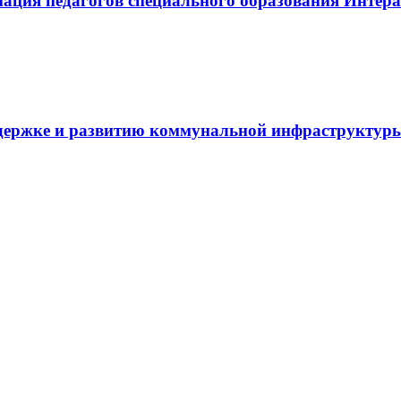
иация педагогов специального образования Инте
держке и развитию коммунальной инфраструктур