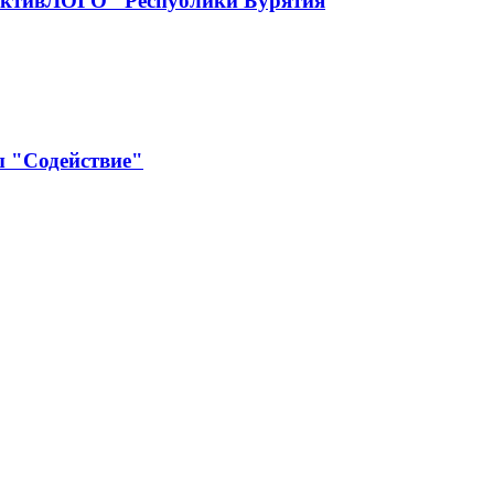
рактивЛОГО" Республики Бурятия
ы "Содействие"