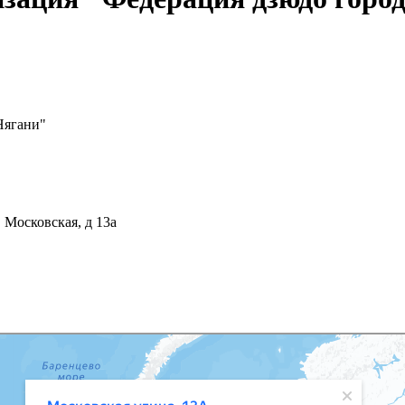
Нягани"
Московская, д 13а