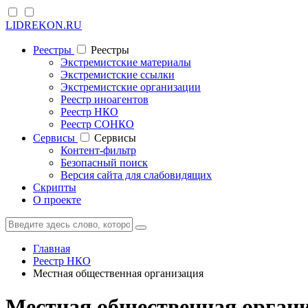
LIDREKON.RU
Реестры
Реестры
Экстремистские материалы
Экстремистские ссылки
Экстремистские организации
Реестр иноагентов
Реестр НКО
Реестр СОНКО
Cервисы
Cервисы
Контент-фильтр
Безопасный поиск
Версия сайта для слабовидящих
Скрипты
О проекте
Главная
Реестр НКО
Местная общественная организация
Местная общественная органи