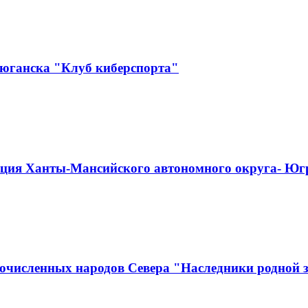
еюганска "Клуб киберспорта"
ация Ханты-Мансийского автономного округа- Юг
численных народов Севера "Наследники родной зе