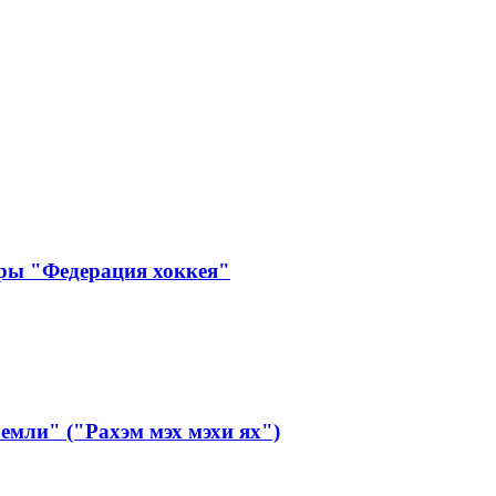
ры "Федерация хоккея"
мли" ("Рахэм мэх мэхи ях")