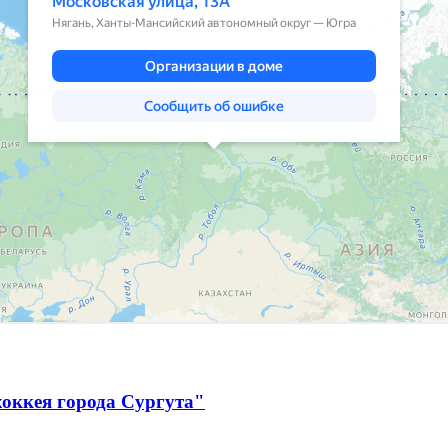
оккея города Сургута"