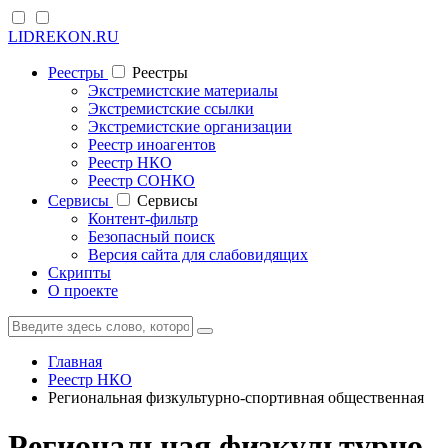
LIDREKON.RU
Реестры
Реестры
Экстремистские материалы
Экстремистские ссылки
Экстремистские организации
Реестр иноагентов
Реестр НКО
Реестр СОНКО
Cервисы
Cервисы
Контент-фильтр
Безопасный поиск
Версия сайта для слабовидящих
Скрипты
О проекте
Главная
Реестр НКО
Региональная физкультурно-спортивная общественная
Региональная физкультурно-