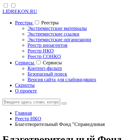
LIDREKON.RU
Реестры
Реестры
Экстремистские материалы
Экстремистские ссылки
Экстремистские организации
Реестр иноагентов
Реестр НКО
Реестр СОНКО
Cервисы
Cервисы
Контент-фильтр
Безопасный поиск
Версия сайта для слабовидящих
Скрипты
О проекте
Главная
Реестр НКО
Благотворительный Фонд "Справедливая
Благотворительный Фонд