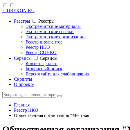
LIDREKON.RU
Реестры
Реестры
Экстремистские материалы
Экстремистские ссылки
Экстремистские организации
Реестр иноагентов
Реестр НКО
Реестр СОНКО
Cервисы
Cервисы
Контент-фильтр
Безопасный поиск
Версия сайта для слабовидящих
Скрипты
О проекте
Главная
Реестр НКО
Общественная организация "Местная
Общественная организация "