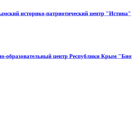
ымский историко-патриотический центр "Истина"
о-образовательный центр Республики Крым "Биот