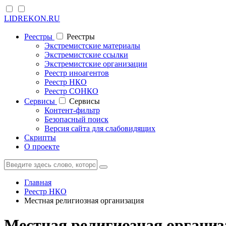
LIDREKON.RU
Реестры
Реестры
Экстремистские материалы
Экстремистские ссылки
Экстремистские организации
Реестр иноагентов
Реестр НКО
Реестр СОНКО
Cервисы
Cервисы
Контент-фильтр
Безопасный поиск
Версия сайта для слабовидящих
Скрипты
О проекте
Главная
Реестр НКО
Местная религиозная организация
Местная религиозная органи