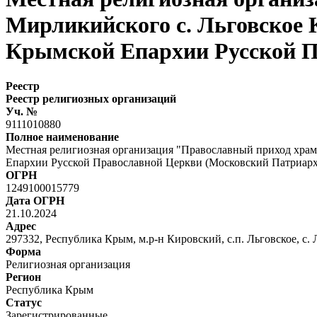
Мирликийского с. Льговское
Крымской Епархии Русской П
Реестр
Реестр религиозных организаций
Уч. №
9111010880
Полное наименование
Местная религиозная организация "Православный приход хра
Епархии Русской Православной Церкви (Московский Патриарх
ОГРН
1249100015779
Дата ОГРН
21.10.2024
Адрес
297332, Республика Крым, м.р-н Кировский, с.п. Льговское, с. 
Форма
Религиозная организация
Регион
Республика Крым
Статус
Зарегистрированные