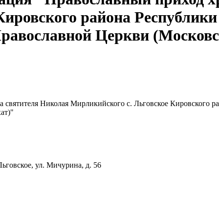
 Кировского района Республик
равославной Церкви (Московс
ма святителя Николая Мирликийского с. Льговское Кировского
ат)"
Льговское, ул. Мичурина, д. 56