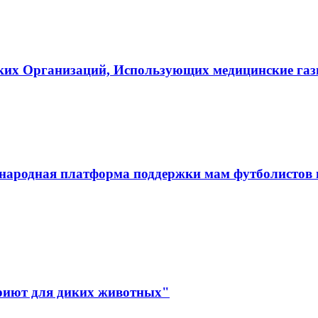
ких Организаций, Использующих медицинские га
ародная платформа поддержки мам футболистов и
иют для диких животных"