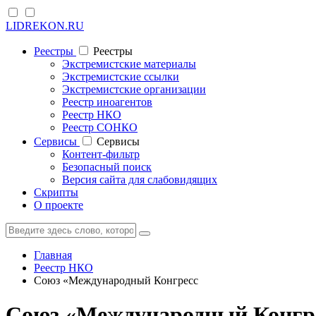
LIDREKON.RU
Реестры
Реестры
Экстремистские материалы
Экстремистские ссылки
Экстремистские организации
Реестр иноагентов
Реестр НКО
Реестр СОНКО
Cервисы
Cервисы
Контент-фильтр
Безопасный поиск
Версия сайта для слабовидящих
Скрипты
О проекте
Главная
Реестр НКО
Союз «Международный Конгресс
Союз «Международный Конгре