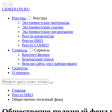
LIDREKON.RU
Реестры
Реестры
Экстремистские материалы
Экстремистские ссылки
Экстремистские организации
Реестр иноагентов
Реестр НКО
Реестр СОНКО
Cервисы
Cервисы
Контент-фильтр
Безопасный поиск
Версия сайта для слабовидящих
Скрипты
О проекте
Главная
Реестр НКО
Общественно полезный фонд
Общественно полезный фонд и