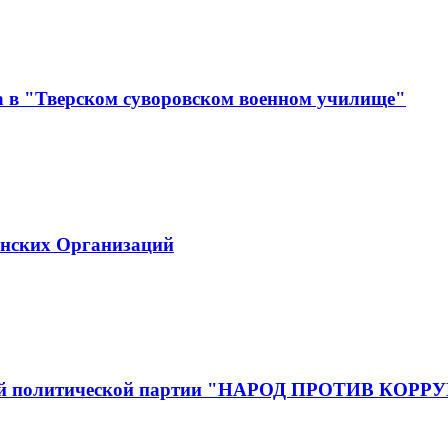
а в "Тверском суворовском военном училище"
инских Организаций
йской политической партии "НАРОД ПРОТИВ КОР